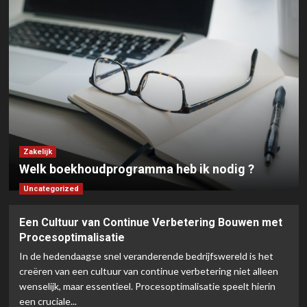
Lifestyle
6 redenen om een
administratiekantoor aan te nemen
4
Zakelijk
Financiele administratie voor
ondernemers
5
Zakelijk
Uncategorized
Welk boekhoudprogramma heb ik nodig ?
Een Cultuur van Continue Verbetering
Bouwen met Procesoptimalisatie
Uncategorized
1
Een Cultuur van Continue Verbetering Bouwen met
Zakelijk
Procesoptimalisatie
Welk boekhoudprogramma heb ik
In de hedendaagse snel veranderende bedrijfswereld is het
nodig ?
2
creëren van een cultuur van continue verbetering niet alleen
wenselijk, maar essentieel. Procesoptimalisatie speelt hierin
een cruciale...