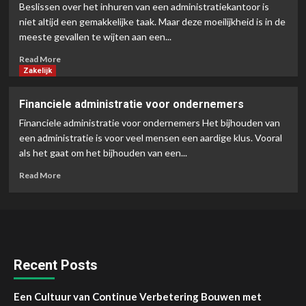
een
Beslissen over het inhuren van een administratiekantoor is
kantoorbaan
niet altijd een gemakkelijke taak. Maar deze moeilijkheid is in de
meeste gevallen te wijten aan een...
Read
Read More
more
Zakelijk
about
6
Financiele administratie voor ondernemers
redenen
Financiele administratie voor ondernemers Het bijhouden van
om
een
een administratie is voor veel mensen een aardige klus. Vooral
administratiekantoor
als het gaat om het bijhouden van een...
aan
Read
te
Read More
more
nemen
about
Financiele
administratie
voor
ondernemers
Recent Posts
Een Cultuur van Continue Verbetering Bouwen met