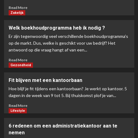
Gezondheid
Read
Read More
Fit blijven met een kantoorbaan
more
Zakelijk
3
about
Een
Welk boekhoudprogramma heb ik nodig ?
Cultuur
Lifestyle
Er zijn tegenwoordig veel verschillende boekhoudprogramma's
van
6 redenen om een
Continue
op de markt. Dus, welke is geschikt voor uw bedrijf? Het
administratiekantoor aan te nemen
Verbetering
antwoord op die vraag hangt af van een...
4
Bouwen
Read
met
Read More
more
Procesoptimalisatie
Gezondheid
Zakelijk
about
Financiele administratie voor
Welk
Fit blijven met een kantoorbaan
ondernemers
boekhoudprogramma
5
Hoe blijf je fit tijdens een kantoorbaan? Je werkt op kantoor. 5
heb
ik
dagen in de week van 9 tot 5. Bij thuiskomst plof je van...
nodig
Read
Read More
?
more
Lifestyle
about
Fit
6 redenen om een administratiekantoor aan te
blijven
nemen
met