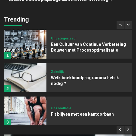
Zakelijk
Financiele administratie voor
ondernemers
Trending
5
Uncategorized
Een Cultuur van Continue Verbetering
Bouwen met Procesoptimalisatie
1
Zakelijk
Welk boekhoudprogramma heb ik
nodig ?
2
Gezondheid
Fit blijven met een kantoorbaan
3